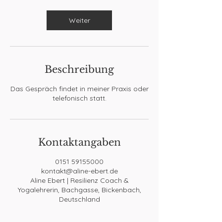
M
i
n
Weiter
.
Beschreibung
Das Gespräch findet in meiner Praxis oder
telefonisch statt.
Kontaktangaben
0151 59155000
kontakt@aline-ebert.de
Aline Ebert | Resilienz Coach &
Yogalehrerin, Bachgasse, Bickenbach,
Deutschland