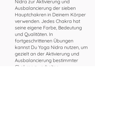
Nidra zur Aktivierung und 
Ausbalancierung der sieben 
Hauptchakren in Deinem Körper 
verwenden. Jedes Chakra hat 
seine eigene Farbe, Bedeutung 
und Qualitäten. In 
fortgeschrittenen Übungen 
kannst Du Yoga Nidra nutzen, um 
gezielt an der Aktivierung und 
Ausbalancierung bestimmter 
Chakren zu arbeiten.
Kundalini-Erweckung:
 Die 
Kundalini ist die spirituelle 
Energie, die im unteren Rücken 
schlummert und durch die 
Wirbelsäule nach oben steigt. 
Fortgeschrittene Yoga Nidra-
Übungen können Dir dabei 
helfen, die Kundalini-Energie zu 
erwecken und durch die Chakren 
aufsteigen zu lassen.