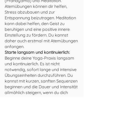
(Pranayama) und Meditation. 
Atemübungen können dir helfen, 
Stress abzubauen und zur 
Entspannung beizutragen. Meditation 
kann dabei helfen, den Geist zu 
beruhigen und eine positive innere 
Einstellung zu fördern. Du kannst 
daher auch erstmal mit Atemübungen 
anfangen.
Starte langsam und kontinuierlich:
Beginne deine Yoga-Praxis langsam 
und kontinuierlich. Es ist nicht 
notwendig, sofort lange und intensive 
Übungseinheiten durchzuführen. Du 
kannst mit kurzen, sanften Sequenzen 
beginnen und die Dauer und Intensität 
allmählich steigern, wenn du dich 
besser fühlst.
Sei geduldig mit dir selbst:
 Der Weg 
zur Genesung von Burnout ist oft ein 
Prozess, der Zeit und Geduld 